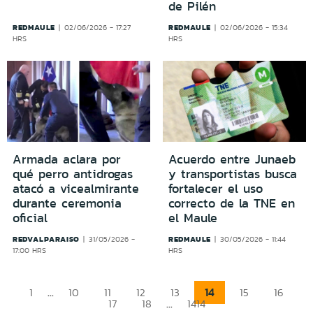
de Pilén
REDMAULE
REDMAULE
02/06/2026 - 17:27
02/06/2026 - 15:34
HRS
HRS
Armada aclara por
Acuerdo entre Junaeb
qué perro antidrogas
y transportistas busca
atacó a vicealmirante
fortalecer el uso
durante ceremonia
correcto de la TNE en
oficial
el Maule
REDVALPARAISO
REDMAULE
31/05/2026 -
30/05/2026 - 11:44
17:00 HRS
HRS
...
14
1
10
11
12
13
15
16
...
17
18
1414