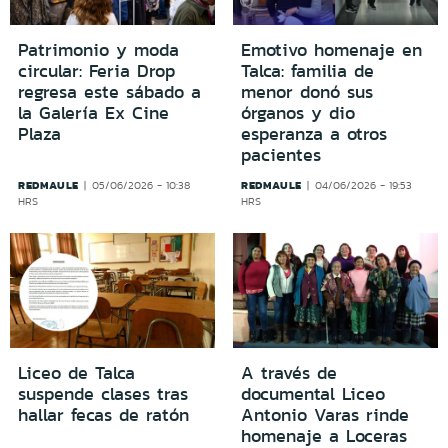
Patrimonio y moda
Emotivo homenaje en
circular: Feria Drop
Talca: familia de
regresa este sábado a
menor donó sus
la Galería Ex Cine
órganos y dio
Plaza
esperanza a otros
pacientes
REDMAULE
REDMAULE
05/06/2026 - 10:38
04/06/2026 - 19:53
HRS
HRS
Liceo de Talca
A través de
suspende clases tras
documental Liceo
hallar fecas de ratón
Antonio Varas rinde
homenaje a Loceras