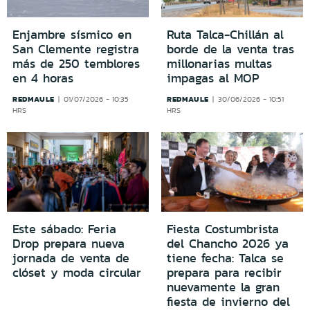
Enjambre sísmico en
Ruta Talca-Chillán al
San Clemente registra
borde de la venta tras
más de 250 temblores
millonarias multas
en 4 horas
impagas al MOP
REDMAULE
REDMAULE
01/07/2026 - 10:35
30/06/2026 - 10:51
HRS
HRS
Este sábado: Feria
Fiesta Costumbrista
Drop prepara nueva
del Chancho 2026 ya
jornada de venta de
tiene fecha: Talca se
clóset y moda circular
prepara para recibir
nuevamente la gran
fiesta de invierno del