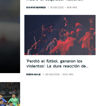
Mateo Franzoso tras accidente en
DIARIOSENRED
15/09/2025 - 18:18 HRS
La Parva
'Perdió el fútbol, ganaron los
violentos': La dura reacción de
Independiente tras ser
REDMAULE
05/09/2025 - 10:51 HRS
descalificado de la Sudamericana