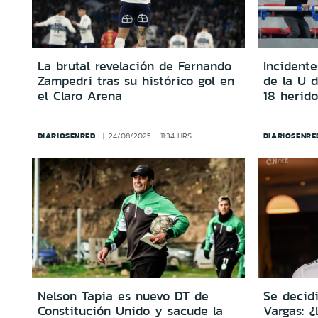
La brutal revelación de Fernando
Incidente
Zampedri tras su histórico gol en
de la U d
el Claro Arena
18 herid
DIARIOSENRED
DIARIOSENRE
24/08/2025 - 11:34 HRS
Nelson Tapia es nuevo DT de
Se decidi
Constitución Unido y sacude la
Vargas: ¿