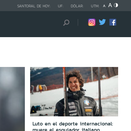
SANTORAL DE HOY:
UF:
DÓLAR:
UTM:
Luto en el deporte internacional:
muere el esquiador italiano