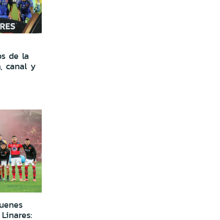
s de la
, canal y
uenes
Linares: