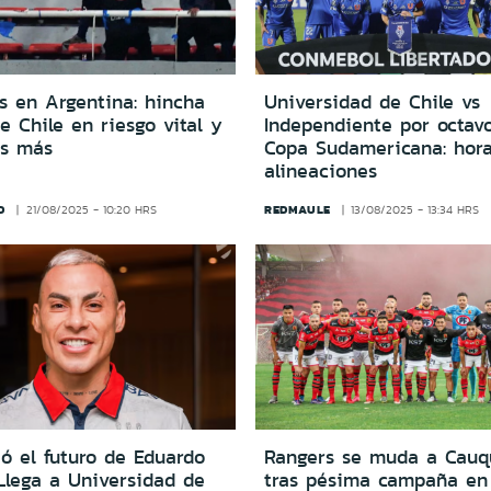
s en Argentina: hincha
Universidad de Chile vs
e Chile en riesgo vital y
Independiente por octavo
os más
Copa Sudamericana: hora
alineaciones
D
REDMAULE
21/08/2025 - 10:20 HRS
13/08/2025 - 13:34 HRS
ó el futuro de Eduardo
Rangers se muda a Cauq
Llega a Universidad de
tras pésima campaña en 