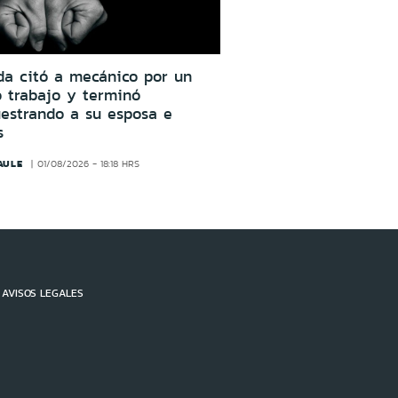
da citó a mecánico por un
o trabajo y terminó
estrando a su esposa e
s
AULE
01/08/2026 - 18:18 HRS
AVISOS LEGALES