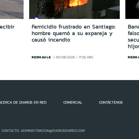
ecibir
Femicidio frustrado en Santiago:
Ban
hombre quemó a su expareja y
fals
causó incendio
secu
hijo
REDMAULE
REDM
05/08/2026 - 17:26 HRS
ACERCA DE DIARIOS EN RED
COMERCIAL
CONTÁCTENOS
- CONTACTO: ADMINISTRACION@DIARIOSENRED.COM