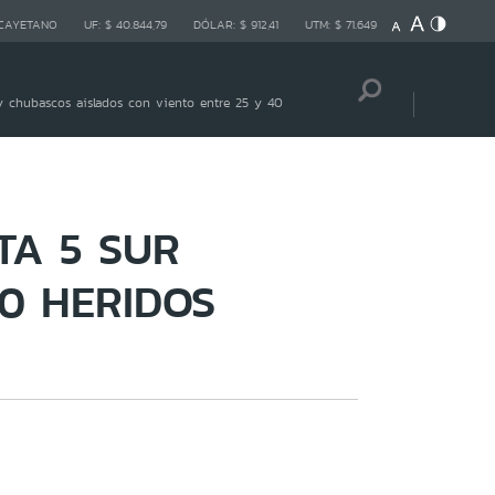
 CAYETANO
UF:
$ 40.844,79
DÓLAR:
$ 912,41
UTM:
$ 71.649
 chubascos aislados con viento entre 25 y 40
TA 5 SUR
20 HERIDOS