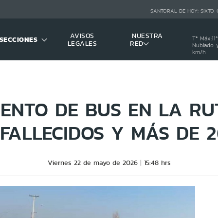
SANTORAL DE HOY:
SIXTO,
AVISOS
NUESTRA
SECCIONES
Tª Máx:
11
º
LEGALES
RED
Nublado y
km/h
ENTO DE BUS EN LA RU
FALLECIDOS Y MÁS DE 
Viernes 22 de mayo de 2026
15:48 hrs