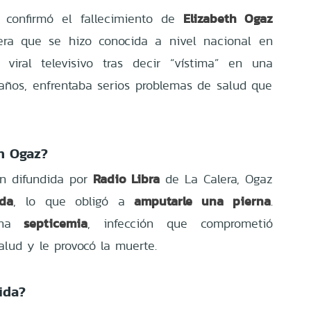
Elizabeth Ogaz
 confirmó el fallecimiento de
era que se hizo conocida a nivel nacional en
 viral televisivo tras decir “vístima” en una
1 años, enfrentaba serios problemas de salud que
h Ogaz?
Radio Libra
ón difundida por
de La Calera, Ogaz
ada
amputarle una pierna
, lo que obligó a
.
septicemia
 una
, infección que comprometió
lud y le provocó la muerte.
ida?