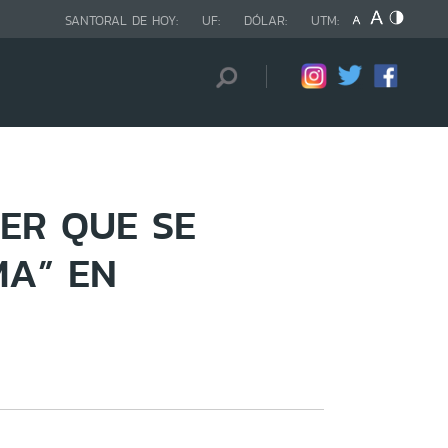
SANTORAL DE HOY:
UF:
DÓLAR:
UTM:
JER QUE SE
MA” EN