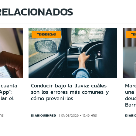
RELACIONADOS
TENDENCIAS
TE
 cuenta
Conducir bajo la lluvia: cuáles
Marc
App":
son los errores más comunes y
una
lar el
cómo prevenirlos
deu
Bar
DIARIOSENRED
DIARI
HRS
01/08/2026 - 15:46 HRS