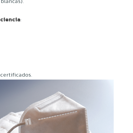
blancas).
iciencia
:
certificados.