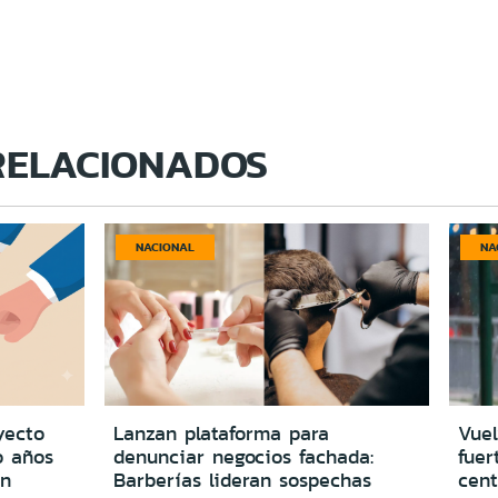
RELACIONADOS
NACIONAL
NA
yecto
Lanzan plataforma para
Vuel
o años
denunciar negocios fachada:
fuer
in
Barberías lideran sospechas
cent