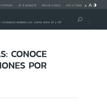
 CAYETANO
UF:
$ 40.844,79
DÓLAR:
$ 912,41
UTM:
$ 71.649
 chubascos aislados con viento entre 25 y 40
S: CONOCE
IONES POR