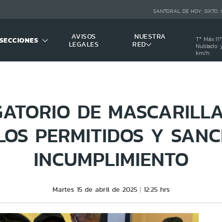
SANTORAL DE HOY:
SIXTO,
AVISOS
NUESTRA
SECCIONES
Tª Máx:
11
º
LEGALES
RED
Nublado y
km/h
GATORIO DE MASCARILLA
LOS PERMITIDOS Y SANC
INCUMPLIMIENTO
Martes 15 de abril de 2025
12:25 hrs