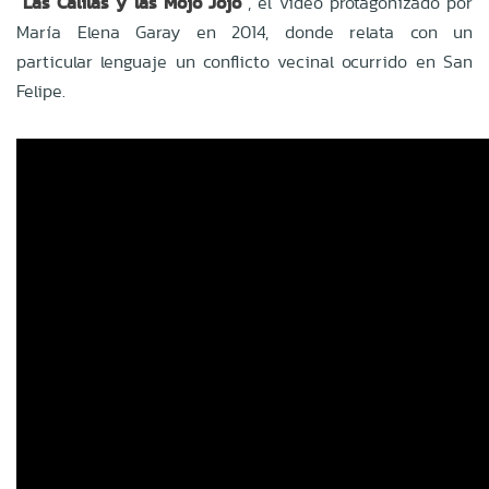
"Las Calilas y las Mojo Jojo"
, el video protagonizado por
María Elena Garay en 2014, donde relata con un
particular lenguaje un conflicto vecinal ocurrido en San
Felipe.