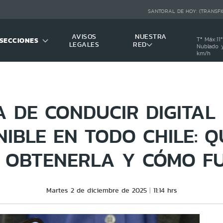
SANTORAL DE HOY:
(TRANSFI
AVISOS
NUESTRA
SECCIONES
Tª Máx:
11
º
LEGALES
RED
Nublado y
km/h
A DE CONDUCIR DIGITAL
NIBLE EN TODO CHILE: Q
 OBTENERLA Y CÓMO F
Martes 2 de diciembre de 2025
11:14 hrs