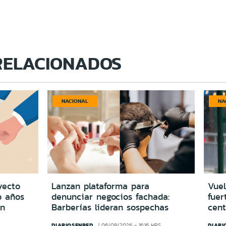
RELACIONADOS
NACIONAL
NA
yecto
Lanzan plataforma para
Vuel
o años
denunciar negocios fachada:
fuer
in
Barberías lideran sospechas
cent
DIARIOSENRED
DIARI
06/08/2026 - 16:16 HRS