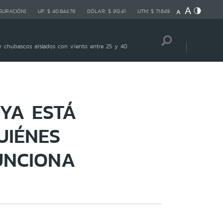
GURACIÓN)
UF:
$ 40.844,79
DÓLAR:
$ 912,41
UTM:
$ 71.649
 chubascos aislados con viento entre 25 y 40
 YA ESTÁ
UIÉNES
UNCIONA