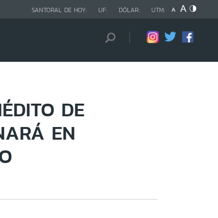
SANTORAL DE HOY:
UF:
DÓLAR:
UTM:
ÉDITO DE
NARÁ EN
GO