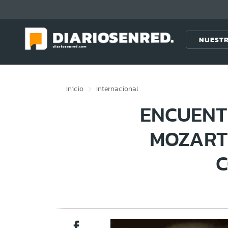
Click acá para ir directamente al contenido
NUESTR
Inicio
Internacional
ENCUENT
MOZART
C