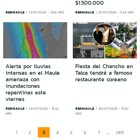
$1.500.000
REDMAULE
REDMAULE
31/07/2026 - 11:54 HRS
31/07/2026 - 11:24 HRS
Alerta por lluvias
Fiesta del Chancho en
intensas en el Maule
Talca tendrá a famoso
amenaza con
restaurante coreano
inundaciones
repentinas este
viernes
REDMAULE
REDMAULE
30/07/2026 - 15:42
30/07/2026 - 15:02
HRS
HRS
3
...
1
2
4
5
6
7
1415