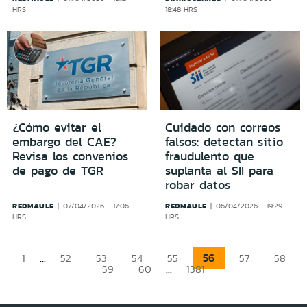
HRS
18:48 HRS
¿Cómo evitar el
Cuidado con correos
embargo del CAE?
falsos: detectan sitio
Revisa los convenios
fraudulento que
de pago de TGR
suplanta al SII para
robar datos
REDMAULE
REDMAULE
07/04/2026 - 17:06
06/04/2026 - 19:29
HRS
HRS
...
56
1
52
53
54
55
57
58
...
59
60
1381