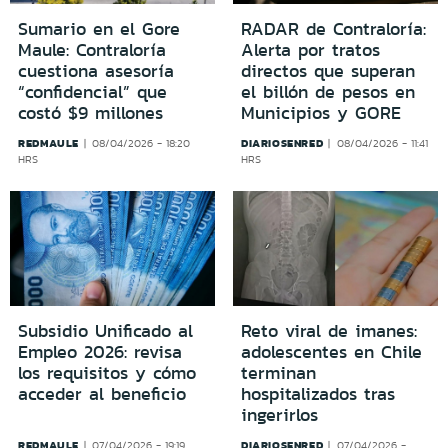
Sumario en el Gore
RADAR de Contraloría:
Maule: Contraloría
Alerta por tratos
cuestiona asesoría
directos que superan
“confidencial” que
el billón de pesos en
costó $9 millones
Municipios y GORE
REDMAULE
DIARIOSENRED
08/04/2026 - 18:20
08/04/2026 - 11:41
HRS
HRS
Subsidio Unificado al
Reto viral de imanes:
Empleo 2026: revisa
adolescentes en Chile
los requisitos y cómo
terminan
acceder al beneficio
hospitalizados tras
ingerirlos
REDMAULE
DIARIOSENRED
07/04/2026 - 19:19
07/04/2026 -